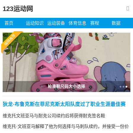
123运动网
首页
运动知识
运动装备
体育信息
赛程
数据
编辑推荐
轮滑鞋尺码大小选择
狄龙·布鲁克斯在菲尼克斯太阳队度过了职业生涯最佳赛
季后，与球...
维克托文班亚马与耐克公司续约后将获得耐克签名鞋
维克托·文班亚马解释了他为何选择与马刺队续约，并接受一份价