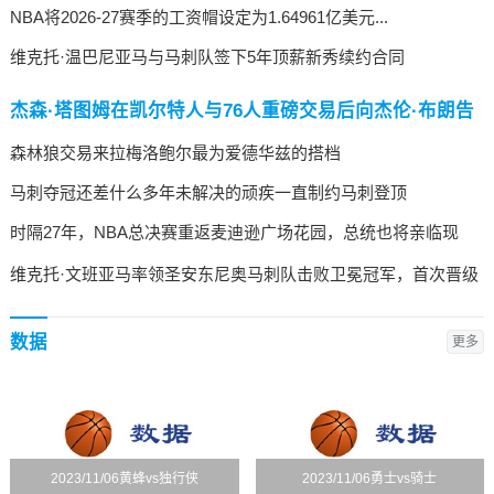
值...
NBA将2026-27赛季的工资帽设定为1.64961亿美元...
维克托·温巴尼亚马与马刺队签下5年顶薪新秀续约合同
杰森·塔图姆在凯尔特人与76人重磅交易后向杰伦·布朗告
别：“...
森林狼交易来拉梅洛鲍尔最为爱德华兹的搭档
马刺夺冠还差什么多年未解决的顽疾一直制约马刺登顶
时隔27年，NBA总决赛重返麦迪逊广场花园，总统也将亲临现
场...
维克托·文班亚马率领圣安东尼奥马刺队击败卫冕冠军，首次晋级
N...
数据
更多
2023/11/06黄蜂vs独行侠
2023/11/06勇士vs骑士