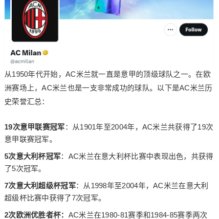
从1950年代开始，AC米兰就一直是意甲的顶级球队之一。在欧
洲赛场上，AC米兰也是一支非常成功的球队。以下是AC米兰历
史荣誉汇总：
19次意甲联赛冠军
：从1901年至2004年，AC米兰共获得了19次
意甲联赛冠军。
5次意大利杯冠军
：AC米兰在意大利杯比赛中表现出色，共获得
了5次冠军。
7次意大利超级杯冠军
：从1998年至2004年，AC米兰在意大利
超级杯比赛中获得了7次冠军。
2次欧洲优胜者杯：
AC米兰在1980-81赛季和1984-85赛季两次