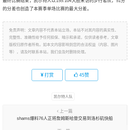
最终比赛结束，凯尔特人以155:104大胜来访的步行者队，51分
的分差也创造了本赛季单场比赛的最大分差。
免责声明：文章内容不代表本站立场，本站不对其内容的真实性、
完整性、准确性给予任何担保、暗示和承诺，仅供读者参考，文章
版权归原作者所有。如本文内容影响到您的合法权益（内容、图片
等），请及时联系本站，我们会及时删除处理。
打赏
45
赞
凯尔特人队
上一篇
shams爆料76人正将詹姆斯哈登交易到洛杉矶快船