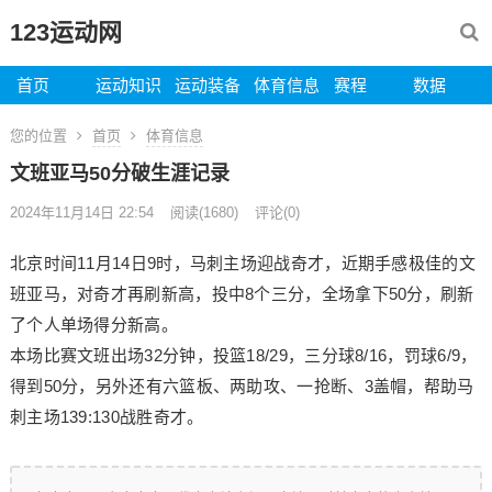
123运动网
首页
运动知识
运动装备
体育信息
赛程
数据
您的位置
首页
体育信息
文班亚马50分破生涯记录
2024年11月14日 22:54
阅读
(1680)
评论(0)
北京时间11月14日9时，马刺主场迎战奇才，近期手感极佳的文
班亚马，对奇才再刷新高，投中8个三分，全场拿下50分，刷新
了个人单场得分新高。
本场比赛文班出场32分钟，投篮18/29，三分球8/16，罚球6/9，
得到50分，另外还有六篮板、两助攻、一抢断、3盖帽，帮助马
刺主场139:130战胜奇才。