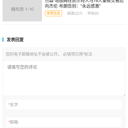
杰森·塔图姆在凯尔特人与76人重磅交易后
向杰伦·布朗告别：“永远感激”
体育信息
阅读
(127)
评论(0)
发表回复
您的电子邮箱地址不会被公开。
必填项已用
*
标注
*
名字:
*
邮箱: