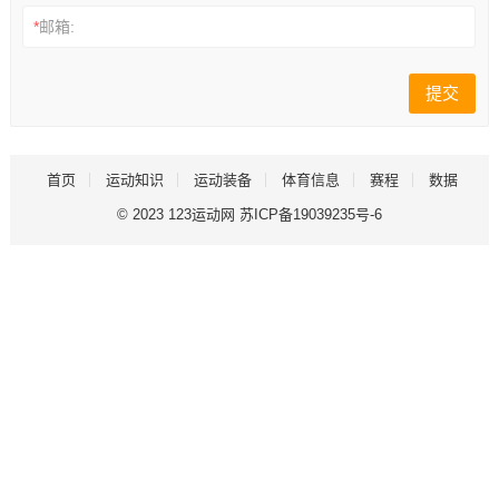
*
邮箱:
首页
运动知识
运动装备
体育信息
赛程
数据
© 2023
123运动网
苏ICP备19039235号-6