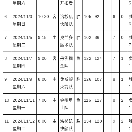
星期六
开拓者
5
6
2024/11/3
10:30
客
洛杉矶
胜
105
92
6
0
星期日
快船队
6
7
2024/11/5
9:15
主
奥兰多
胜
102
86
7
0
星期二
魔术队
7
8
2024/11/7
9:00
客
丹佛掘
负
122
124
7
1
星期四
金队
1
9
2024/11/9
8:00
主
休斯顿
胜
126
107
8
1
星期六
火箭队
1
10
2024/11/11
7:00
主
金州勇
负
116
127
8
2
星期一
士队
1
11
2024/11/12
8:00
主
洛杉矶
胜
134
128
9
2
星期二
快船队
1