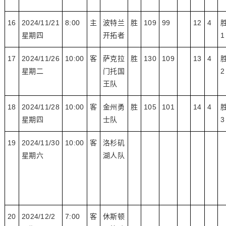
16
2024/11/21
8:00
主
波特兰
胜
109
99
12
4
星期四
开拓者
1
17
2024/11/26
10:00
客
萨克拉
胜
130
109
13
4
星期二
门托国
2
王队
18
2024/11/28
10:00
客
金州勇
胜
105
101
14
4
星期四
士队
3
19
2024/11/30
10:00
客
洛杉矶
星期六
湖人队
20
2024/12/2
7:00
客
休斯顿