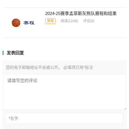
2024-25赛季孟菲斯灰熊队赛程和结果
赛程
阅读
(1248)
评论(0)
发表回复
您的电子邮箱地址不会被公开。
必填项已用
*
标注
*
名字: