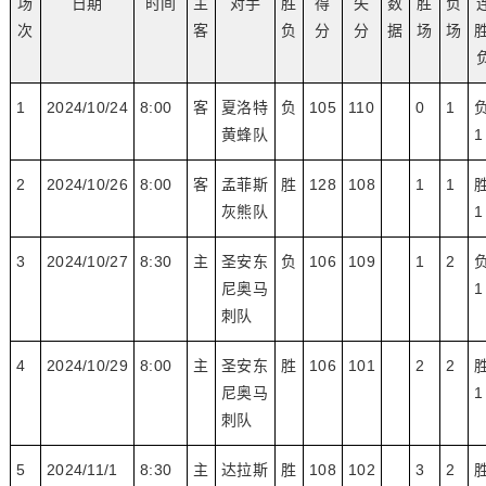
场
日期
时间
主
对手
胜
得
失
数
胜
负
次
客
负
分
分
据
场
场
胜
1
2024/10/24
8:00
客
夏洛特
负
105
110
0
1
黄蜂队
1
2
2024/10/26
8:00
客
孟菲斯
胜
128
108
1
1
灰熊队
1
3
2024/10/27
8:30
主
圣安东
负
106
109
1
2
尼奥马
1
刺队
4
2024/10/29
8:00
主
圣安东
胜
106
101
2
2
尼奥马
1
刺队
5
2024/11/1
8:30
主
达拉斯
胜
108
102
3
2