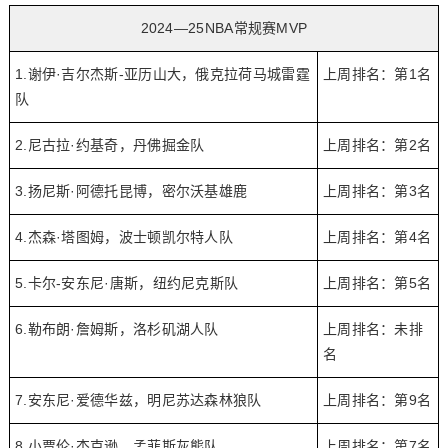
2024—25NBA常规赛MVP
1.谢伊·吉尔杰斯-亚历山大，俄克拉荷马城雷霆
上周排名：第1名
队
2.尼古拉·约基奇，丹佛掘金队
上周排名：第2名
3.扬尼斯·阿德托昆博，密尔沃基雄鹿
上周排名：第3名
4.杰森·塔图姆，波士顿凯尔特人队
上周排名：第4名
5.卡尔-安东尼·唐斯，纽约尼克斯队
上周排名：第5名
6.勒布朗·詹姆斯，洛杉矶湖人队
上周排名：未排
名
7.安东尼·爱德华兹，明尼苏达森林狼队
上周排名：第9名
8.小贾伦·杰克逊，孟菲斯灰熊队
上周排名：第7名