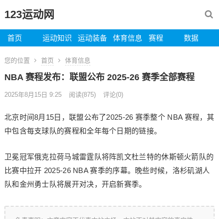
123运动网
首页
运动知识
运动装备
体育信息
赛程
数据
您的位置
首页
体育信息
NBA 赛程发布：联盟公布 2025-26 赛季全部赛程
2025年8月15日 9:25
阅读
(875)
评论(0)
北京时间8月15日，联盟公布了2025-26 赛季整个 NBA 赛程，其
中包含每支球队的赛程和全年每个日期的链接。
卫冕冠军俄克拉荷马城雷霆队将阵凯文杜兰特的休斯顿火箭队的
比赛中拉开 2025-26 NBA 赛季的序幕。晚些时候，洛杉矶湖人
队和金州勇士队将展开对决，开启新赛季。