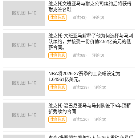
维克托文班亚马与耐克公司续约后将获得
耐克签名鞋
体育信息
阅读
(43)
评论(0)
维克托·文班亚马解释了他为何选择与马刺
队续约，并接受一份价值2.52亿美元的低
薪合同。
体育信息
阅读
(69)
评论(0)
NBA将2026-27赛季的工资帽设定为
1.64961亿美元。
体育信息
阅读
(239)
评论(0)
维克托·温巴尼亚马与马刺队签下5年顶薪
新秀续约合同
体育信息
阅读
(120)
评论(0)
杰森·塔图姆在凯尔特人与76人重磅交易后