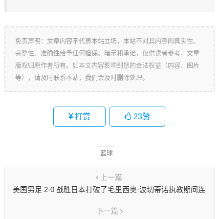
免责声明：文章内容不代表本站立场，本站不对其内容的真实性、
完整性、准确性给予任何担保、暗示和承诺，仅供读者参考，文章
版权归原作者所有。如本文内容影响到您的合法权益（内容、图片
等），请及时联系本站，我们会及时删除处理。
打赏
23
赞
篮球
上一篇
美国男足 2-0 战胜日本打破了毛里西奥·波切蒂诺执教期间连
续 25 场失利的纪录
下一篇