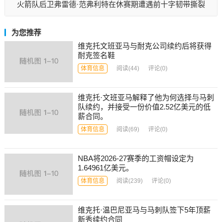
火箭队后卫弗雷德·范弗利特在休赛期遭遇前十字韧带撕裂
为您推荐
维克托文班亚马与耐克公司续约后将获得
耐克签名鞋
体育信息
阅读
(44)
评论(0)
维克托·文班亚马解释了他为何选择与马刺
队续约，并接受一份价值2.52亿美元的低
薪合同。
体育信息
阅读
(69)
评论(0)
NBA将2026-27赛季的工资帽设定为
1.64961亿美元。
体育信息
阅读
(239)
评论(0)
维克托·温巴尼亚马与马刺队签下5年顶薪
新秀续约合同