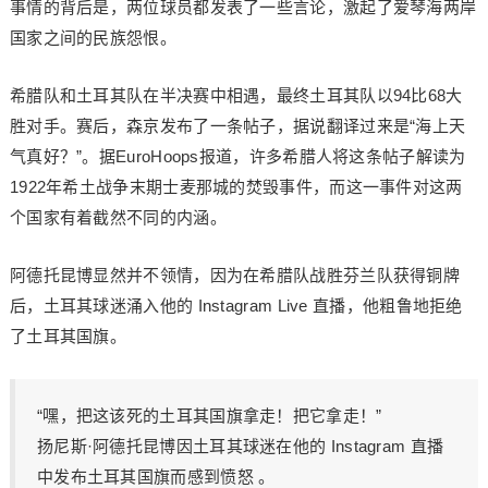
事情的背后是，两位球员都发表了一些言论，激起了爱琴海两岸
国家之间的民族怨恨。
希腊队和土耳其队在半决赛中相遇，最终土耳其队以94比68大
胜对手。赛后，森京发布了一条帖子，据说翻译过来是“海上天
气真好？”。据EuroHoops报道，许多希腊人将这条帖子解读为
1922年希土战争末期士麦那城的焚毁事件，而这一事件对这两
个国家有着截然不同的内涵。
阿德托昆博显然并不领情，因为在希腊队战胜芬兰队获得铜牌
后，土耳其球迷涌入他的 Instagram Live 直播，他粗鲁地拒绝
了土耳其国旗。
“嘿，把这该死的土耳其国旗拿走！把它拿走！”
扬尼斯·阿德托昆博因土耳其球迷在他的 Instagram 直播
中发布土耳其国旗而感到愤怒 。