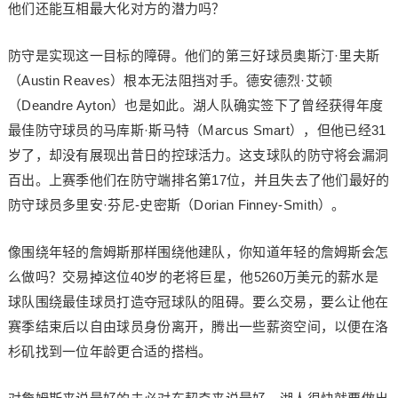
他们还能互相最大化对方的潜力吗？
防守是实现这一目标的障碍。他们的第三好球员奥斯汀·里夫斯
（Austin Reaves）根本无法阻挡对手。德安德烈·艾顿
（Deandre Ayton）也是如此。湖人队确实签下了曾经获得年度
最佳防守球员的马库斯·斯马特（Marcus Smart），但他已经31
岁了，却没有展现出昔日的控球活力。这支球队的防守将会漏洞
百出。上赛季他们在防守端排名第17位，并且失去了他们最好的
防守球员多里安·芬尼-史密斯（Dorian Finney-Smith）。
像围绕年轻的詹姆斯那样围绕他建队，你知道年轻的詹姆斯会怎
么做吗？交易掉这位40岁的老将巨星，他5260万美元的薪水是
球队围绕最佳球员打造夺冠球队的阻碍。要么交易，要么让他在
赛季结束后以自由球员身份离开，腾出一些薪资空间，以便在洛
杉矶找到一位年龄更合适的搭档。