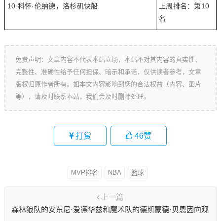
10.科怀·伦纳德，洛杉矶快船
上周排名：第10
名
免责声明：文章内容不代表本站立场，本站不对其内容的真实性、
完整性、准确性给予任何担保、暗示和承诺，仅供读者参考，文章
版权归原作者所有。如本文内容影响到您的合法权益（内容、图片
等），请及时联系本站，我们会及时删除处理。
打赏
46
赞
MVP排名
NBA
篮球
上一篇
森林狼队的安东尼·爱德华兹和魔术队的德斯蒙德·贝恩因向观
众席扔球，分别被NBA罚款2.5万美元。