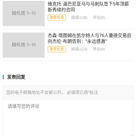
维克托·温巴尼亚马与马刺队签下5年顶薪
新秀续约合同
体育信息
阅读
(118)
评论(0)
杰森·塔图姆在凯尔特人与76人重磅交易后
向杰伦·布朗告别：“永远感激”
体育信息
阅读
(123)
评论(0)
发表回复
您的电子邮箱地址不会被公开。
必填项已用
*
标注