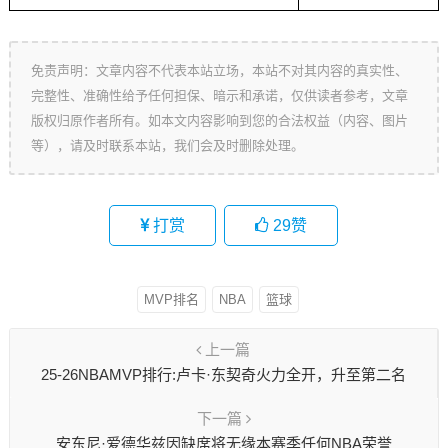
免责声明：文章内容不代表本站立场，本站不对其内容的真实性、
完整性、准确性给予任何担保、暗示和承诺，仅供读者参考，文章
版权归原作者所有。如本文内容影响到您的合法权益（内容、图片
等），请及时联系本站，我们会及时删除处理。
打赏
29
赞
MVP排名
NBA
篮球
上一篇
25-26NBAMVP排行:卢卡·东契奇火力全开，升至第二名
下一篇
安东尼·爱德华兹因缺席将无缘本赛季任何NBA荣誉