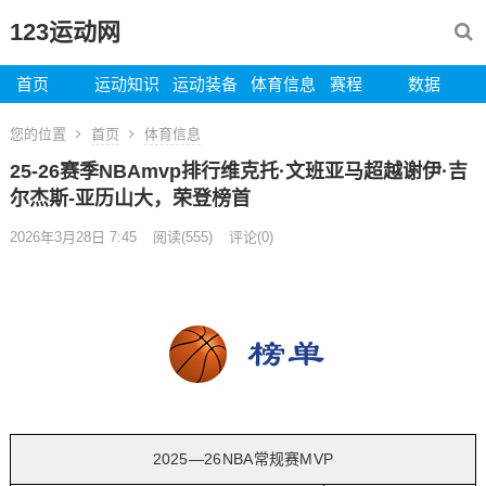
123运动网
首页
运动知识
运动装备
体育信息
赛程
数据
您的位置
首页
体育信息
25-26赛季NBAmvp排行维克托·文班亚马超越谢伊·吉
尔杰斯-亚历山大，荣登榜首
2026年3月28日 7:45
阅读
(555)
评论(0)
2025—26NBA常规赛MVP