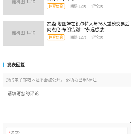
体育信息
阅读
(120)
评论(0)
杰森·塔图姆在凯尔特人与76人重磅交易后
向杰伦·布朗告别：“永远感激”
体育信息
阅读
(127)
评论(0)
发表回复
您的电子邮箱地址不会被公开。
必填项已用
*
标注
*
名字: