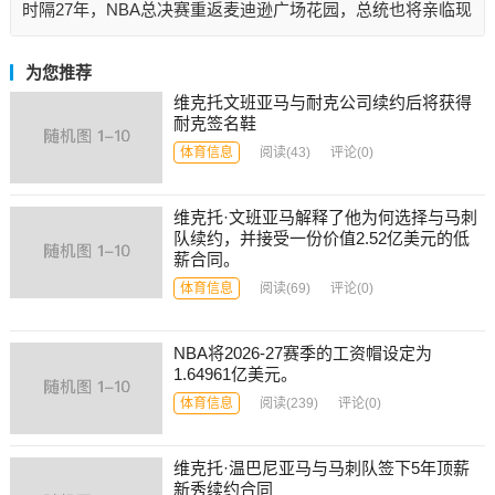
时隔27年，NBA总决赛重返麦迪逊广场花园，总统也将亲临现
场。
为您推荐
维克托文班亚马与耐克公司续约后将获得
耐克签名鞋
体育信息
阅读
(43)
评论(0)
维克托·文班亚马解释了他为何选择与马刺
队续约，并接受一份价值2.52亿美元的低
薪合同。
体育信息
阅读
(69)
评论(0)
NBA将2026-27赛季的工资帽设定为
1.64961亿美元。
体育信息
阅读
(239)
评论(0)
维克托·温巴尼亚马与马刺队签下5年顶薪
新秀续约合同