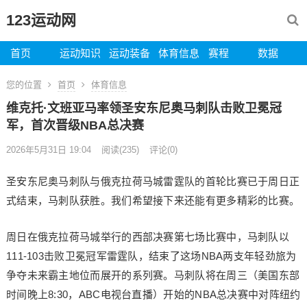
123运动网
首页
运动知识
运动装备
体育信息
赛程
数据
您的位置
首页
体育信息
维克托·文班亚马率领圣安东尼奥马刺队击败卫冕冠
军，首次晋级NBA总决赛
2026年5月31日 19:04
阅读
(235)
评论(0)
圣安东尼奥马刺队与俄克拉荷马城雷霆队的首轮比赛已于周日正
式结束，马刺队获胜。我们希望接下来还能有更多精彩的比赛。
周日在俄克拉荷马城举行的西部决赛第七场比赛中，马刺队以
111-103击败卫冕冠军雷霆队，结束了这场NBA两支年轻劲旅为
争夺未来霸主地位而展开的系列赛。马刺队将在周三（美国东部
时间晚上8:30，ABC电视台直播）开始的NBA总决赛中对阵纽约