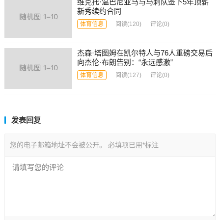
维克托·温巴尼亚马与马刺队签下5年顶薪
新秀续约合同
体育信息
阅读
(120)
评论(0)
杰森·塔图姆在凯尔特人与76人重磅交易后
向杰伦·布朗告别：“永远感激”
体育信息
阅读
(127)
评论(0)
发表回复
您的电子邮箱地址不会被公开。
必填项已用
*
标注