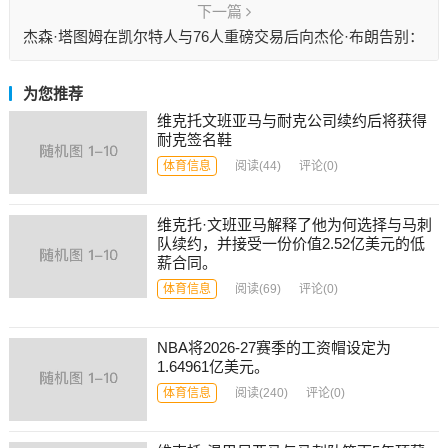
下一篇
杰森·塔图姆在凯尔特人与76人重磅交易后向杰伦·布朗告别：
“永远感激”
为您推荐
维克托文班亚马与耐克公司续约后将获得
耐克签名鞋
体育信息
阅读
(44)
评论(0)
维克托·文班亚马解释了他为何选择与马刺
队续约，并接受一份价值2.52亿美元的低
薪合同。
体育信息
阅读
(69)
评论(0)
NBA将2026-27赛季的工资帽设定为
1.64961亿美元。
体育信息
阅读
(240)
评论(0)