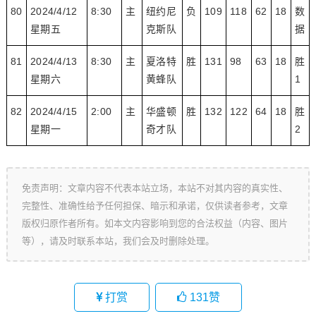
80
2024/4/12
8:30
主
纽约尼
负
109
118
62
18
数
星期五
克斯队
据
81
2024/4/13
8:30
主
夏洛特
胜
131
98
63
18
胜
星期六
黄蜂队
1
82
2024/4/15
2:00
主
华盛顿
胜
132
122
64
18
胜
星期一
奇才队
2
免责声明：文章内容不代表本站立场，本站不对其内容的真实性、
完整性、准确性给予任何担保、暗示和承诺，仅供读者参考，文章
版权归原作者所有。如本文内容影响到您的合法权益（内容、图片
等），请及时联系本站，我们会及时删除处理。
打赏
131
赞