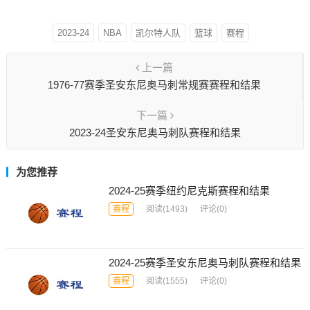
2023-24
NBA
凯尔特人队
篮球
赛程
上一篇
1976-77赛季圣安东尼奥马刺常规赛赛程和结果
下一篇
2023-24圣安东尼奥马刺队赛程和结果
为您推荐
2024-25赛季纽约尼克斯赛程和结果
赛程
阅读
(1493)
评论(0)
2024-25赛季圣安东尼奥马刺队赛程和结果
赛程
阅读
(1555)
评论(0)