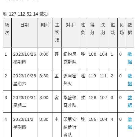
胜 127 112 52 14 数据
场
日期
时间
主
对手
胜
得
失
胜
负
数
次
客
负
分
分
场
场
据
场
1
2023/10/26
8:00
客
纽约尼
胜
108
104
1
0
数
星期四
克斯队
据
2
2023/10/28
8:30
主
迈阿密
胜
119
111
2
0
数
星期六
热火
据
3
2023/10/31
8:00
客
华盛顿
胜
126
107
3
0
数
星期二
奇才队
据
4
2023/11/2
8:30
主
印第安
胜
155
104
4
0
数
星期四
纳步行
据
者队