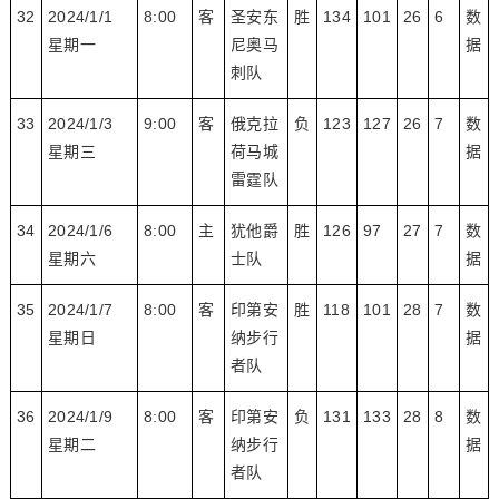
32
2024/1/1
8:00
客
圣安东
胜
134
101
26
6
数
星期一
尼奥马
据
刺队
33
2024/1/3
9:00
客
俄克拉
负
123
127
26
7
数
星期三
荷马城
据
雷霆队
34
2024/1/6
8:00
主
犹他爵
胜
126
97
27
7
数
星期六
士队
据
35
2024/1/7
8:00
客
印第安
胜
118
101
28
7
数
星期日
纳步行
据
者队
36
2024/1/9
8:00
客
印第安
负
131
133
28
8
数
星期二
纳步行
据
者队