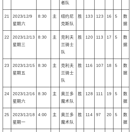
者队
21
2023/12/9
8:30
主
纽约尼
胜
133
123
16
5
数
星期六
克斯队
据
22
2023/12/13
8:30
主
克利夫
胜
120
113
17
5
数
星期三
兰骑士
据
队
23
2023/12/15
8:30
主
克利夫
胜
116
107
18
5
数
星期五
兰骑士
据
队
24
2023/12/16
8:30
主
奥兰多
胜
128
111
19
5
数
星期六
魔术队
据
25
2023/12/18
4:00
主
奥兰多
胜
114
97
20
5
数
星期一
魔术队
据