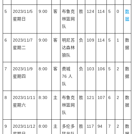
5
2023/11/5
9:00
客
布鲁克
胜
124
114
5
0
数
星期日
林篮网
据
队
6
2023/11/7
9:00
客
明尼苏
负
109
114
5
1
数
星期二
达森林
据
狼队
7
2023/11/9
8:00
客
费城
负
103
106
5
2
数
星期四
76 人
据
队
8
2023/11/11
8:30
主
布鲁克
胜
121
107
6
2
数
星期六
林篮网
据
队
9
2023/11/12
8:00
主
多伦多
胜
117
94
7
2
数
星期日
猛龙队
据