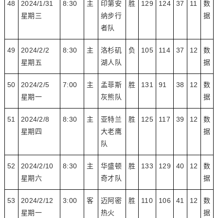
48
2024/1/31
8:30
主
印第安
胜
129
124
37
11
数
星期三
纳步行
据
者队
49
2024/2/2
8:30
主
洛杉矶
负
105
114
37
12
数
星期五
湖人队
据
50
2024/2/5
7:00
主
孟菲斯
胜
131
91
38
12
数
星期一
灰熊队
据
51
2024/2/8
8:30
主
亚特兰
胜
125
117
39
12
数
星期四
大老鹰
据
队
52
2024/2/10
8:30
主
华盛顿
胜
133
129
40
12
数
星期六
奇才队
据
53
2024/2/12
3:00
客
迈阿密
胜
110
106
41
12
数
星期一
热火
据