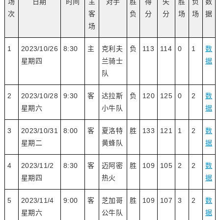
场
日期
时间
主
对手
胜
得
失
胜
负
数
次
客
负
分
分
场
场
据
场
1
2023/10/26
8:30
主
克利夫
负
113
114
0
1
数
星期四
兰骑士
据
队
2
2023/10/28
9:30
客
达拉斯
负
120
125
0
2
数
星期六
小牛队
据
3
2023/10/31
8:00
客
夏洛特
胜
133
121
1
2
数
星期二
黄蜂队
据
4
2023/11/2
8:30
客
迈阿密
胜
109
105
2
2
数
星期四
热火
据
5
2023/11/4
9:00
客
芝加哥
胜
109
107
3
2
数
星期六
公牛队
据