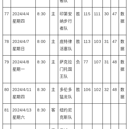
者队
77
2024/4/4
8:30
主
印第安
胜
115
111
30
47
数
星期四
纳步行
据
者队
78
2024/4/7
8:00
主
底特律
胜
113
103
31
47
数
星期日
活塞队
据
79
2024/4/8
8:30
主
萨克拉
负
77
107
31
48
数
星期一
门托国
据
王队
80
2024/4/11
8:30
主
多伦多
胜
106
102
32
48
数
星期四
猛龙队
据
81
2024/4/13
8:30
客
纽约尼
星期六
克斯队