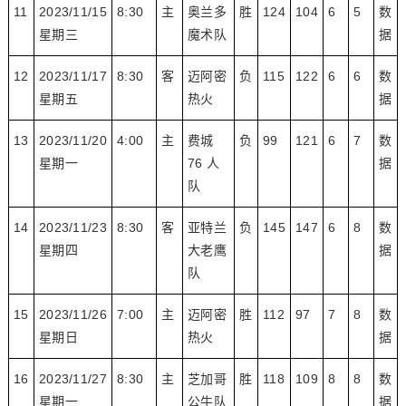
11
2023/11/15
8:30
主
奥兰多
胜
124
104
6
5
数
星期三
魔术队
据
12
2023/11/17
8:30
客
迈阿密
负
115
122
6
6
数
星期五
热火
据
13
2023/11/20
4:00
主
费城
负
99
121
6
7
数
星期一
76 人
据
队
14
2023/11/23
8:30
客
亚特兰
负
145
147
6
8
数
星期四
大老鹰
据
队
15
2023/11/26
7:00
主
迈阿密
胜
112
97
7
8
数
星期日
热火
据
16
2023/11/27
8:30
主
芝加哥
胜
118
109
8
8
数
星期一
公牛队
据