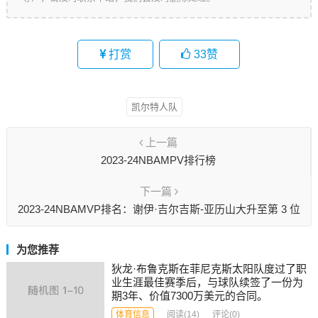
打赏
33
赞
凯尔特人队
上一篇
2023-24NBAMPV排行榜
下一篇
2023-24NBAMVP排名：谢伊·吉尔吉斯-亚历山大升至第 3 位
为您推荐
狄龙·布鲁克斯在菲尼克斯太阳队度过了职
业生涯最佳赛季后，与球队续签了一份为
期3年、价值7300万美元的合同。
体育信息
阅读
(14)
评论(0)