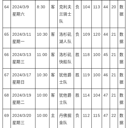
64
2024/3/9
8:30
客
克利夫
负
104
113
44
20
数
星期六
兰骑士
据
队
65
2024/3/11
10:30
客
洛杉矶
负
109
120
44
21
数
星期一
湖人队
据
66
2024/3/13
11:00
客
洛杉矶
胜
118
100
45
21
数
星期三
快船队
据
67
2024/3/17
10:30
客
犹他爵
胜
119
100
46
21
数
星期日
士队
据
68
2024/3/19
10:00
客
犹他爵
胜
114
104
47
21
数
星期二
士队
据
69
2024/3/20
10:00
主
丹佛掘
负
112
115
47
22
数
星期三
金队
据