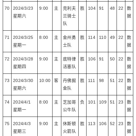
70
2024/3/23
9:00
主
克利夫
胜
104
91
48
22
数
星期六
兰骑士
据
队
71
2024/3/25
8:00
主
金州勇
胜
114
110
49
22
数
星期一
士队
据
72
2024/3/28
9:00
主
底特律
胜
106
91
50
22
数
星期四
活塞队
据
73
2024/3/30
10:00
客
丹佛掘
胜
111
98
51
22
数
星期六
金队
据
74
2024/4/1
8:00
主
芝加哥
负
101
109
51
23
数
星期一
公牛队
据
75
2024/4/3
9:00
主
休斯顿
胜
113
106
52
23
数
星期三
火箭队
据