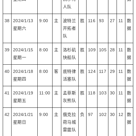
人队
38
2024/1/13
9:00
主
波特兰
胜
116
93
27
11
数
星期六
开拓者
据
队
39
2024/1/15
8:00
主
洛杉矶
胜
109
105
28
11
数
星期一
快船队
据
40
2024/1/18
8:00
客
底特律
胜
124
117
29
11
数
星期四
活塞队
据
41
2024/1/19
11:00
主
孟菲斯
胜
118
103
30
11
数
星期五
灰熊队
据
42
2024/1/21
9:00
主
俄克拉
负
97
102
30
12
数
星期日
荷马城
据
雷霆队