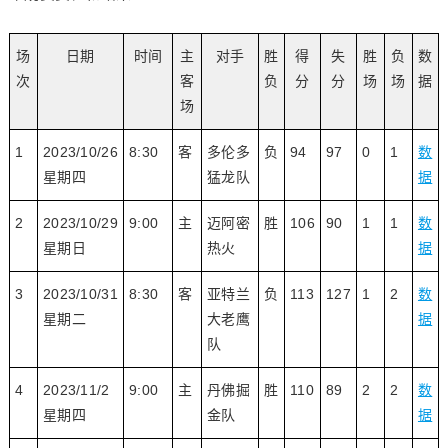
场
日期
时间
主
对手
胜
得
失
胜
负
数
次
客
负
分
分
场
场
据
场
1
2023/10/26
8:30
客
多伦多
负
94
97
0
1
数
星期四
猛龙队
据
2
2023/10/29
9:00
主
迈阿密
胜
106
90
1
1
数
星期日
热火
据
3
2023/10/31
8:30
客
亚特兰
负
113
127
1
2
数
星期二
大老鹰
据
队
4
2023/11/2
9:00
主
丹佛掘
胜
110
89
2
2
数
星期四
金队
据