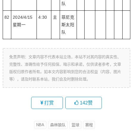
队
82
2024/4/15
4:30
主
菲尼克
星期一
斯太阳
队
免责声明：文章内容不代表本站立场，本站不对其内容的真实性、
完整性、准确性给予任何担保、暗示和承诺，仅供读者参考，文章
版权归原作者所有。如本文内容影响到您的合法权益（内容、图片
等），请及时联系本站，我们会及时删除处理。
打赏
142
赞
NBA
森林狼队
篮球
赛程