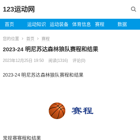
123运动网
首页
运动知识
运动装备
体育信息
赛程
数据
您的位置
首页
赛程
2023-24 明尼苏达森林狼队赛程和结果
2023年12月25日 19:50
阅读
(1316)
评论(0)
2023-24 明尼苏达森林狼队赛程和结果
常规赛赛程和结果