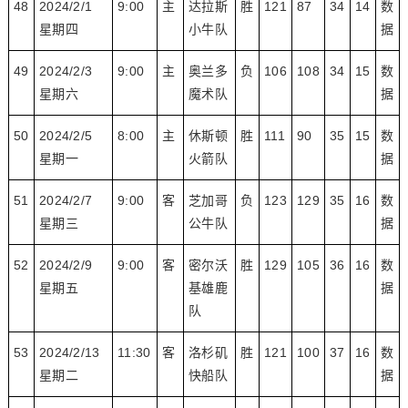
48
2024/2/1
9:00
主
达拉斯
胜
121
87
34
14
数
星期四
小牛队
据
49
2024/2/3
9:00
主
奥兰多
负
106
108
34
15
数
星期六
魔术队
据
50
2024/2/5
8:00
主
休斯顿
胜
111
90
35
15
数
星期一
火箭队
据
51
2024/2/7
9:00
客
芝加哥
负
123
129
35
16
数
星期三
公牛队
据
52
2024/2/9
9:00
客
密尔沃
胜
129
105
36
16
数
星期五
基雄鹿
据
队
53
2024/2/13
11:30
客
洛杉矶
胜
121
100
37
16
数
星期二
快船队
据