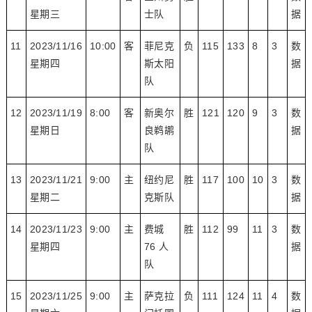
星期三
士队
据
11
2023/11/16
10:00
客
菲尼克
负
115
133
8
3
数
星期四
斯太阳
据
队
12
2023/11/19
8:00
客
新奥尔
胜
121
120
9
3
数
星期日
良鹈鹕
据
队
13
2023/11/21
9:00
主
纽约尼
胜
117
100
10
3
数
星期二
克斯队
据
14
2023/11/23
9:00
主
费城
胜
112
99
11
3
数
星期四
76 人
据
队
15
2023/11/25
9:00
主
萨克拉
负
111
124
11
4
数