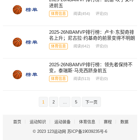
进前五
体育信息
阅读
(454)
评论(0)
2025-26NBAMVP排行榜：卢卡·东契奇排
名上升；尼古拉·约基奇的前景变得不明朗
体育信息
阅读
(642)
评论(0)
2025-26NBAMVP排行榜：领先者保持不
变，泰瑞斯·马克西跻身前五
体育信息
阅读
(513)
评论(0)
文
1
2
…
5
下一页
章
导
首页
运动知识
运动装备
体育信息
赛程
数据
航
© 2023
123运动网
苏ICP备19039235号-6