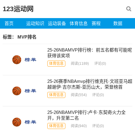
123运动网
首页
运动知识
运动装备
体育信息
赛程
数据
标签：
MVP排名
25-26NBAMVP排行榜：前五名都有可能呢
获得该奖项
体育信息
阅读
(1189)
评论(0)
25-26赛季NBAmvp排行维克托·文班亚马超
越谢伊·吉尔杰斯-亚历山大，荣登榜首
体育信息
阅读
(554)
评论(0)
25-26NBAMVP排行:卢卡·东契奇火力全
开，升至第二名
体育信息
阅读
(940)
评论(0)