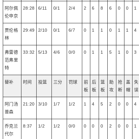
阿尔佩
28:28
6/11
0/1
2/4
2
6
8
6
0
0
1
伦申京
贾伦格
29:49
2/10
0/1
6/7
0
1
1
0
1
1
4
林
弗雷德
33:32
5/13
4/6
0/0
0
1
1
5
1
0
3
范弗里
特
替补
时间
投篮
三分
罚球
前
后
篮
助
抢
盖
失
板
板
板
攻
断
帽
误
阿门汤
21:20
3/10
1/7
1/2
1
4
5
2
0
0
4
普森
乔克兰
8:37
1/2
1/2
0/0
0
0
0
2
0
0
1
代尔