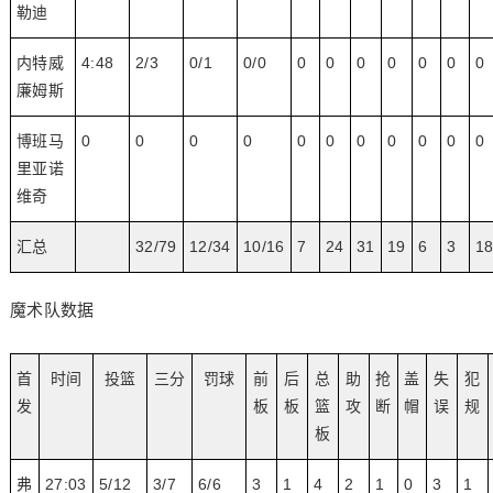
勒迪
内特威
4:48
2/3
0/1
0/0
0
0
0
0
0
0
0
廉姆斯
博班马
0
0
0
0
0
0
0
0
0
0
0
里亚诺
维奇
汇总
32/79
12/34
10/16
7
24
31
19
6
3
1
魔术队数据
首
时间
投篮
三分
罚球
前
后
总
助
抢
盖
失
犯
发
板
板
篮
攻
断
帽
误
规
板
弗
27:03
5/12
3/7
6/6
3
1
4
2
1
0
3
1