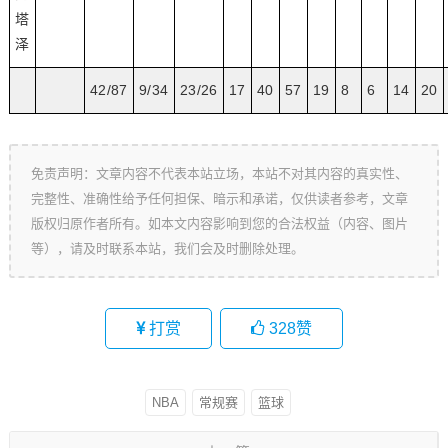
塔
泽
42/87
9/34
23/26
17
40
57
19
8
6
14
20
免责声明：文章内容不代表本站立场，本站不对其内容的真实性、
完整性、准确性给予任何担保、暗示和承诺，仅供读者参考，文章
版权归原作者所有。如本文内容影响到您的合法权益（内容、图片
等），请及时联系本站，我们会及时删除处理。
打赏
328
赞
NBA
常规赛
篮球