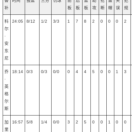
替
时间
投篮
三分
罚球
前
后
篮
助
抢
盖
失
犯
补
板
板
板
攻
断
帽
误
规
科
24:05
8/12
1/2
3/3
1
7
8
2
0
0
0
2
尔
·
安
东
尼
乔
18:14
0/3
0/3
0/0
0
4
4
5
0
0
1
3
·
英
格
尔
斯
加
16:57
5/8
1/4
0/0
3
2
5
0
0
1
0
0
里