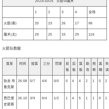
2023/10/26 火箭vs魔术
1
2
3
4
全场
火箭(客)
20
23
26
17
86
魔术(主)
29
25
33
29
116
火箭队数据
首发
时间
投篮
三分
罚球
前
后
篮
助
抢
盖
失
板
板
板
攻
断
帽
误
狄龙.布
26:08
5/7
4/6
0/0
0
4
4
2
1
0
2
鲁克斯
贾巴里
26:10
3/9
0/4
1/2
1
4
5
1
1
0
1
史密斯