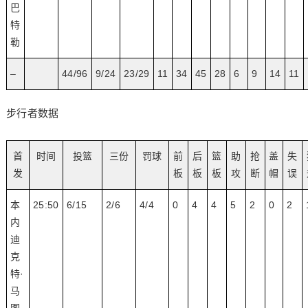
巴
特
勒
–
44/96
9/24
23/29
11
34
45
28
6
9
14
11
步行者数据
首
时间
投篮
三份
罚球
前
后
篮
助
抢
盖
失
发
板
板
板
攻
断
帽
误
本
25:50
6/15
2/6
4/4
0
4
4
5
2
0
2
内
迪
克
特·
马