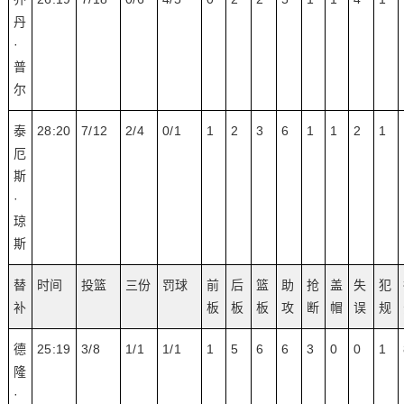
丹
·
普
尔
泰
28:20
7/12
2/4
0/1
1
2
3
6
1
1
2
1
厄
斯
·
琼
斯
替
时间
投篮
三份
罚球
前
后
篮
助
抢
盖
失
犯
补
板
板
板
攻
断
帽
误
规
德
25:19
3/8
1/1
1/1
1
5
6
6
3
0
0
1
隆
·