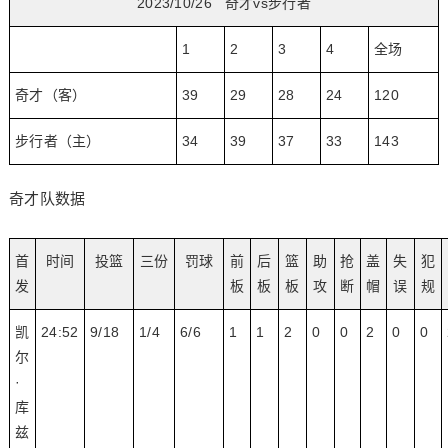
2023/10/26 奇才vs步行者
1
2
3
4
全场
奇才（客）
39
29
28
24
120
步行者（主）
34
39
37
33
143
奇才队数据
首
时间
投篮
三份
罚球
前
后
篮
助
抢
盖
失
犯
发
板
板
板
攻
断
帽
误
规
凯
24:52
9/18
1/4
6/6
1
1
2
0
0
2
0
0
尔
·
库
兹