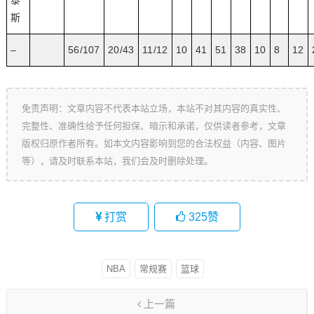
泰
斯
–
56/107
20/43
11/12
10
41
51
38
10
8
12
免责声明：文章内容不代表本站立场，本站不对其内容的真实性、
完整性、准确性给予任何担保、暗示和承诺，仅供读者参考，文章
版权归原作者所有。如本文内容影响到您的合法权益（内容、图片
等），请及时联系本站，我们会及时删除处理。
打赏
325
赞
NBA
常规赛
篮球
上一篇