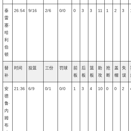
泰
26:54
9/16
2/6
0/0
0
3
3
11
1
2
3
雷
塞·
哈
利
伯
顿
替
时间
投篮
三份
罚球
前
后
篮
助
抢
盖
失
补
板
板
板
攻
断
帽
误
安
21:36
6/9
0/1
0/0
1
3
4
10
0
0
2
德
鲁·
内
姆
布