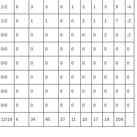
1/2
0
3
3
0
1
3
1
3
9
-4
1/2
0
1
1
0
0
2
1
1
7
-2
0/0
0
0
0
0
0
0
0
2
0
-2
0/0
0
0
0
0
0
0
0
0
0
0
0/0
0
0
0
0
0
0
0
0
0
0
0/0
0
0
0
0
0
0
0
0
0
0
0/0
0
0
0
0
0
0
0
0
0
0
0/0
0
0
0
0
0
0
0
0
0
0
12/18
6
34
40
27
11
10
17
18
108