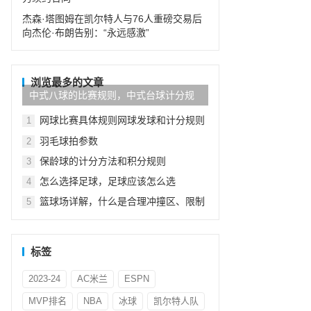
杰森·塔图姆在凯尔特人与76人重磅交易后
向杰伦·布朗告别：“永远感激”
浏览最多的文章
中式八球的比赛规则，中式台球计分规
则
网球比赛具体规则网球发球和计分规则
1
的判定
羽毛球拍参数
2
保龄球的计分方法和积分规则
3
怎么选择足球，足球应该怎么选
4
篮球场详解，什么是合理冲撞区、限制
5
区、三秒区
标签
2023-24
AC米兰
ESPN
MVP排名
NBA
冰球
凯尔特人队