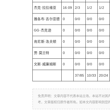
杰克·拉拉维亚
16:09
2/3
1/2
1/2
雅各布·吉尔亚德
0
0/0
0/0
0/0
GG·杰克逊
0
0/0
0/0
0/0
肯尼斯·洛夫顿
0
0/0
0/0
0/0
贾·莫兰特
0
0/0
0/0
0/0
文斯·威廉姆斯
0
0/0
0/0
0/0
37/85
10/33
20/24
免责声明：文章内容不代表本站立场，本站不对其
考，文章版权归原作者所有。如本文内容影响到您