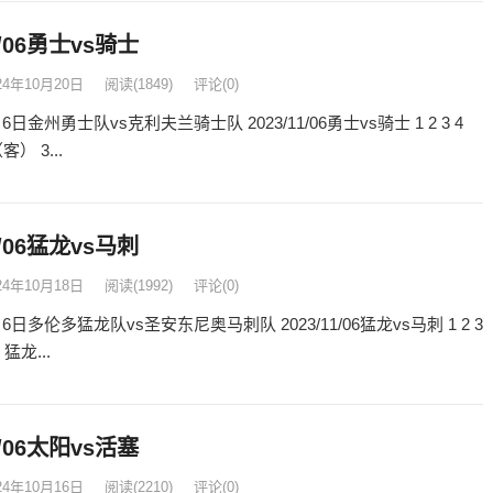
1/06勇士vs骑士
24年10月20日
阅读
(1849)
评论(0)
月6日金州勇士队vs克利夫兰骑士队 2023/11/06勇士vs骑士 1 2 3 4
） 3...
1/06猛龙vs马刺
24年10月18日
阅读
(1992)
评论(0)
月6日多伦多猛龙队vs圣安东尼奥马刺队 2023/11/06猛龙vs马刺 1 2 3
猛龙...
1/06太阳vs活塞
24年10月16日
阅读
(2210)
评论(0)