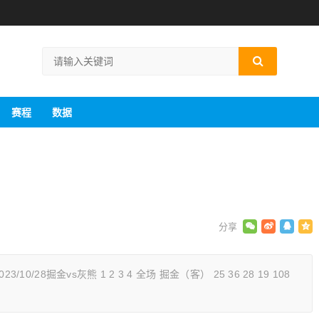
赛程
数据
0/28掘金vs灰熊 1 2 3 4 全场 掘金（客） 25 36 28 19 108