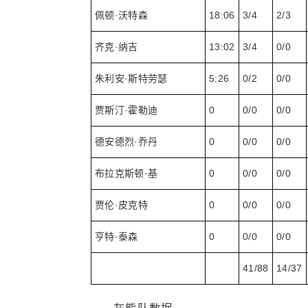
佩顿·沃特森
18:06
3/4
2/3
齐克·纳吉
13:02
3/4
0/0
朱利安·斯特劳瑟
5:26
0/2
0/0
贾斯汀·霍勒迪
0
0/0
0/0
德安德烈·乔丹
0
0/0
0/0
布拉克斯顿·基
0
0/0
0/0
贾伦·皮克特
0
0/0
0/0
亨特·泰森
0
0/0
0/0
41/88
14/37