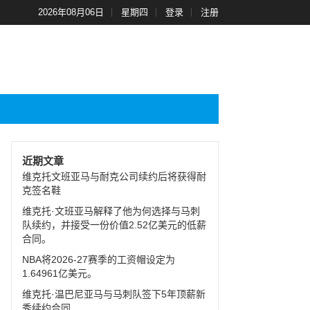
2026年08月06日
星期四
登录
注册
近期文章
维克托文班亚马与耐克公司续约后将获得耐
克签名鞋
维克托·文班亚马解释了他为何选择与马刺
队续约，并接受一份价值2.52亿美元的低薪
合同。
NBA将2026-27赛季的工资帽设定为
1.64961亿美元。
维克托·温巴尼亚马与马刺队签下5年顶薪新
秀续约合同