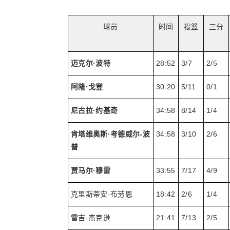
球员
时间
投篮
三分
迈克尔·波特
28:52
3/7
2/5
阿隆·戈登
30:20
5/11
0/1
尼古拉·约基奇
34:58
8/14
1/4
肯塔维奥斯·考德威尔-波
34:58
3/10
2/6
普
贾马尔·穆雷
33:55
7/17
4/9
克里斯蒂安·布劳恩
18:42
2/6
1/4
雷吉·杰克逊
21:41
7/13
2/5