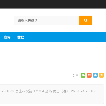
赛程
数据
0/30勇士vs火箭 1 2 3 4 全场 勇士（客） 26 31 24 25 106