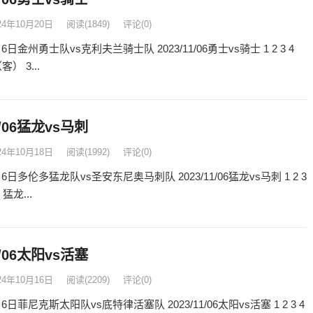
24年10月20日
阅读
(1849)
评论(0)
月6日金州勇士队vs克利夫兰骑士队 2023/11/06勇士vs骑士 1 2 3 4
） 3...
1/06猛龙vs马刺
24年10月18日
阅读
(1992)
评论(0)
月6日多伦多猛龙队vs圣安东尼奥马刺队 2023/11/06猛龙vs马刺 1 2 3
猛龙...
1/06太阳vs活塞
24年10月16日
阅读
(2209)
评论(0)
月6日菲尼克斯太阳队vs底特律活塞队 2023/11/06太阳vs活塞 1 2 3 4