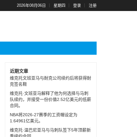
2026年08月06日
星期四
登录
注册
近期文章
维克托文班亚马与耐克公司续约后将获得耐
克签名鞋
维克托·文班亚马解释了他为何选择与马刺
队续约，并接受一份价值2.52亿美元的低薪
合同。
NBA将2026-27赛季的工资帽设定为
1.64961亿美元。
维克托·温巴尼亚马与马刺队签下5年顶薪新
秀续约合同