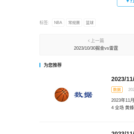
标签:
NBA
常规赛
篮球
上一篇
2023/10/30掘金vs雷霆
为您推荐
2023/
数据
20
2023年11
4 全场 黄蜂
2023/1