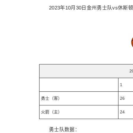
2023年10月30日金州勇士队vs休斯
2
1
勇士（客）
26
火箭（主）
24
勇士队数据：