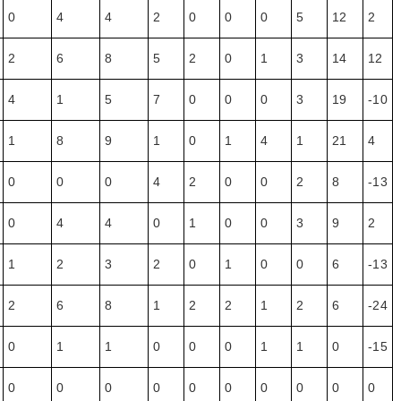
0
4
4
2
0
0
0
5
12
2
2
6
8
5
2
0
1
3
14
12
4
1
5
7
0
0
0
3
19
-10
1
8
9
1
0
1
4
1
21
4
0
0
0
4
2
0
0
2
8
-13
0
4
4
0
1
0
0
3
9
2
1
2
3
2
0
1
0
0
6
-13
2
6
8
1
2
2
1
2
6
-24
0
1
1
0
0
0
1
1
0
-15
0
0
0
0
0
0
0
0
0
0