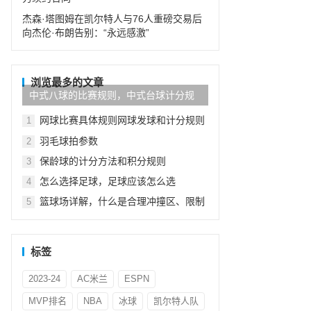
杰森·塔图姆在凯尔特人与76人重磅交易后
向杰伦·布朗告别：“永远感激”
浏览最多的文章
中式八球的比赛规则，中式台球计分规
则
网球比赛具体规则网球发球和计分规则
1
的判定
羽毛球拍参数
2
保龄球的计分方法和积分规则
3
怎么选择足球，足球应该怎么选
4
篮球场详解，什么是合理冲撞区、限制
5
区、三秒区
标签
2023-24
AC米兰
ESPN
MVP排名
NBA
冰球
凯尔特人队