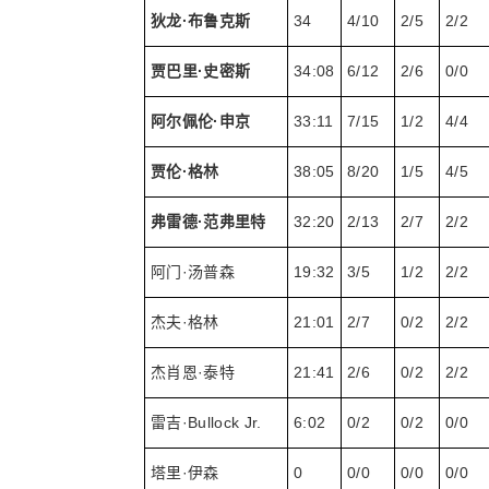
狄龙·布鲁克斯
34
4/10
2/5
2/2
贾巴里·史密斯
34:08
6/12
2/6
0/0
阿尔佩伦·申京
33:11
7/15
1/2
4/4
贾伦·格林
38:05
8/20
1/5
4/5
弗雷德·范弗里特
32:20
2/13
2/7
2/2
阿门·汤普森
19:32
3/5
1/2
2/2
杰夫·格林
21:01
2/7
0/2
2/2
杰肖恩·泰特
21:41
2/6
0/2
2/2
雷吉·Bullock Jr.
6:02
0/2
0/2
0/0
塔里·伊森
0
0/0
0/0
0/0