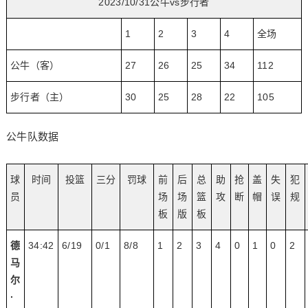
2023/10/31公牛vs步行者
1
2
3
4
全场
公牛（客）
27
26
25
34
112
步行者（主）
30
25
28
22
105
公牛队数据
球
时间
投篮
三分
罚球
前
后
总
助
抢
盖
失
犯
员
场
场
篮
攻
断
帽
误
规
板
版
板
德
34:42
6/19
0/1
8/8
1
2
3
4
0
1
0
2
马
尔
·