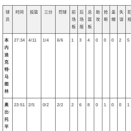
球
时间
投篮
三分
罚球
前
后
总
助
抢
盖
失
员
场
场
篮
攻
断
帽
误
板
版
板
本
27:34
4/11
1/4
6/6
1
3
4
0
0
0
2
5
内
迪
克
特·
马
图
林
奥
23:51
2/5
0/2
2/2
2
6
8
0
1
0
0
1
比·
托
平