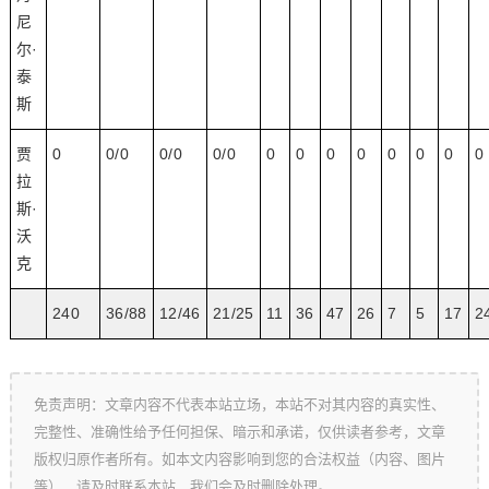
尼
尔·
泰
斯
贾
0
0/0
0/0
0/0
0
0
0
0
0
0
0
0
拉
斯·
沃
克
240
36/88
12/46
21/25
11
36
47
26
7
5
17
2
免责声明：文章内容不代表本站立场，本站不对其内容的真实性、
完整性、准确性给予任何担保、暗示和承诺，仅供读者参考，文章
版权归原作者所有。如本文内容影响到您的合法权益（内容、图片
等），请及时联系本站，我们会及时删除处理。