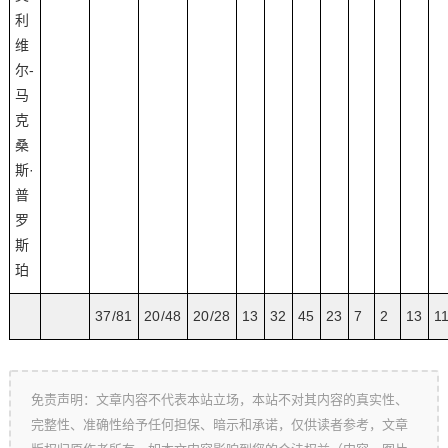
利
维
尔-
马
克
桑
斯·
普
罗
斯
珀
37/81
20/48
20/28
13
32
45
23
7
2
13
1
免责声明：文章内容不代表本站立场，本站不对其内容的真实性、
完整性、准确性给予任何担保、暗示和承诺，仅供读者参考，文章