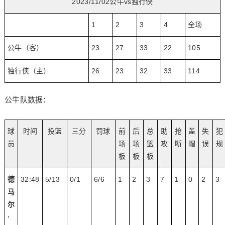
2023/11/02公牛vs独行侠
1
2
3
4
全场
公牛（客）
23
27
33
22
105
独行侠（主）
26
23
32
33
114
公牛队数据：
球
时间
投篮
三分
罚球
前
后
总
助
抢
盖
失
犯
员
场
场
篮
攻
断
帽
误
规
板
板
板
德
32:48
5/13
0/1
6/6
1
2
3
7
1
0
2
3
马
尔
·