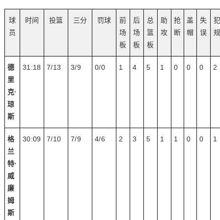
球
时间
投篮
三分
罚球
前
后
总
助
抢
盖
失
员
场
场
篮
攻
断
帽
误
板
板
板
德
31:18
7/13
3/9
0/0
1
4
5
1
0
0
0
2
里
克·
琼
斯
格
30:09
7/10
7/9
4/6
2
3
5
1
1
0
0
1
兰
特·
威
廉
姆
斯