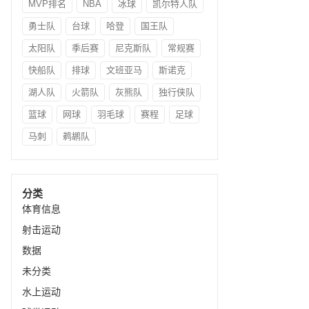
MVP排名
NBA
冰球
凯尔特人队
勇士队
台球
哈登
国王队
太阳队
季后赛
尼克斯队
常规赛
快船队
排球
文班亚马
斯诺克
湖人队
火箭队
灰熊队
独行侠队
篮球
网球
羽毛球
赛程
足球
马刺
鹈鹕队
分类
体育信息
射击运动
数据
未分类
水上运动