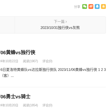
下一篇
2023/10/31独行侠vs灰熊
11/06黄蜂vs独行侠
24年10月22日
阅读
(1907)
评论(0)
月6日夏洛特黄蜂队vs达拉斯独行侠队 2023/11/06黄蜂vs独行侠 1 2 3
（客）...
1/06勇士vs骑士
24年10月20日
阅读
(1854)
评论(0)