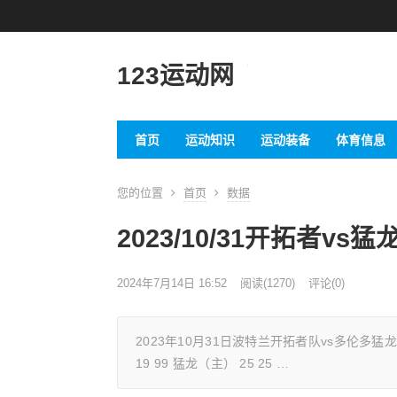
123运动网
首页
运动知识
运动装备
体育信息
您的位置
首页
数据
2023/10/31开拓者vs猛
2024年7月14日 16:52
阅读
(1270)
评论(0)
2023年10月31日波特兰开拓者队vs多伦多猛龙队 20
19 99 猛龙（主） 25 25 …