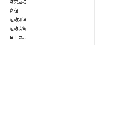
球类运动
赛程
运动知识
运动装备
马上运动