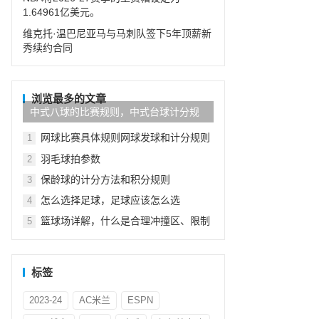
1.64961亿美元。
维克托·温巴尼亚马与马刺队签下5年顶薪新
秀续约合同
浏览最多的文章
中式八球的比赛规则，中式台球计分规
则
网球比赛具体规则网球发球和计分规则
1
的判定
羽毛球拍参数
2
保龄球的计分方法和积分规则
3
怎么选择足球，足球应该怎么选
4
篮球场详解，什么是合理冲撞区、限制
5
区、三秒区
标签
2023-24
AC米兰
ESPN