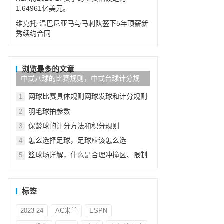
1.64961亿美元。
维克托·温巴尼亚马与马刺队签下5年顶薪新
秀续约合同
浏览最多的文章
中式八球的比赛规则，中式台球计分规
则
网球比赛具体规则网球发球和计分规则
1
的判定
羽毛球拍参数
2
保龄球的计分方法和积分规则
3
怎么选择足球，足球应该怎么选
4
篮球场详解，什么是合理冲撞区、限制
5
区、三秒区
标签
2023-24
AC米兰
ESPN