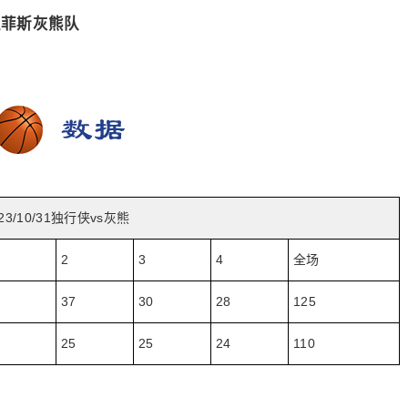
s孟菲斯灰熊队
23/10/31独行侠vs灰熊
2
3
4
全场
37
30
28
125
25
25
24
110