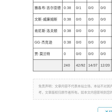
雅各布·吉尔亚德
0:38
0/1
0/0
0/0
文斯·威廉姆斯
0:38
0/0
0/0
0/0
肯尼斯·洛夫顿
0:38
0/0
0/0
0/0
GG·杰克逊
0:38
0/0
0/0
0/0
贾·莫兰特
0
0/0
0/0
0/0
240
42/92
14/37
12/20
免责声明：文章内容不代表本站立场，本站不对其
考，文章版权归原作者所有。如本文内容影响到您