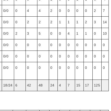
0/0
0
4
4
2
0
0
0
0
2
7
0/0
0
2
2
2
1
1
1
2
3
14
0/0
2
3
5
0
0
4
1
1
0
10
0/0
0
0
0
0
0
0
0
0
0
0
0/0
0
0
0
0
0
0
0
0
0
0
0/0
0
0
0
0
0
0
0
0
0
0
7
18/24
6
42
48
24
4
7
15
17
125