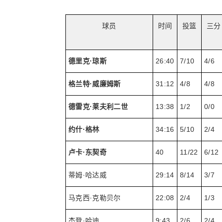
球员
时间
投篮
三分
德里克·琼斯
26:40
7/10
4/6
格兰特·威廉姆斯
31:12
4/8
4/8
德雷克·莱夫利二世
13:38
1/2
0/0
约什·格林
34:16
5/10
2/4
卢卡·东契奇
40
11/22
6/12
蒂姆·哈达威
29:14
8/14
3/7
马克西·克勒贝尔
22:08
2/4
1/3
杰登·哈迪
9:43
2/6
2/4