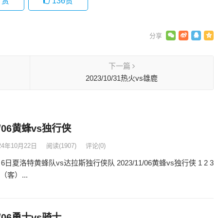
打赏
136
赞
下一篇
2023/10/31热火vs雄鹿
11/06黄蜂vs独行侠
24年10月22日
阅读
(1907)
评论(0)
月6日夏洛特黄蜂队vs达拉斯独行侠队 2023/11/06黄蜂vs独行侠 1 2 3
（客）...
1/06勇士vs骑士