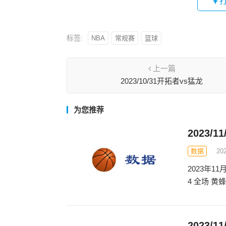
标签:
NBA
常规赛
篮球
上一篇
2023/10/31开拓者vs猛龙
为您推荐
2023/
数据
20
2023年11
4 全场 黄蜂
2023/1