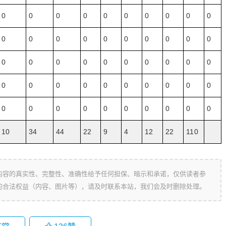
0
0
0
0
0
0
0
0
0
0
0
0
0
0
0
0
0
0
0
0
0
0
0
0
0
0
0
0
0
0
0
0
0
0
0
0
0
0
0
0
0
0
0
0
0
0
0
0
0
0
10
34
44
22
9
4
12
22
110
内容的真实性、完整性、准确性给予任何担保、暗示和承诺，仅供读者参
的合法权益（内容、图片等），请及时联系本站，我们会及时删除处理。